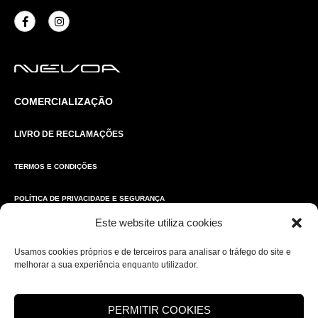
COMERCIALIZAÇÃO
LIVRO DE RECLAMAÇÕES
TERMOS E CONDIÇÕES
POLÍTICA DE PRIVACIDADE E SEGURANÇA
Este website utiliza cookies
POLÍTICA DE COOKIES
Usamos cookies próprios e de terceiros para analisar o tráfego do site e
PORTAL DO OPERADOR
melhorar a sua experiência enquanto utilizador.
VANTAGENS DE COLABORADORES
PERMITIR COOKIES