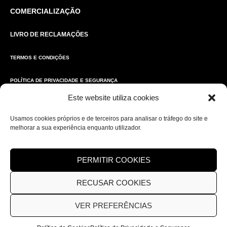
COMERCIALIZAÇÃO
LIVRO DE RECLAMAÇÕES
TERMOS E CONDIÇÕES
POLÍTICA DE PRIVACIDADE E SEGURANÇA
Este website utiliza cookies
POLÍTICA DE COOKIES
Usamos cookies próprios e de terceiros para analisar o tráfego do site e
PORTAL DO OPERADOR
melhorar a sua experiência enquanto utilizador.
VANTAGENS DE COLABORADORES
PERMITIR COOKIES
NÃO PERCA AS NOVIDADES
RECUSAR COOKIES
Subscreva a nossa newsletter
VER PREFERÊNCIAS
SUBSCREVER