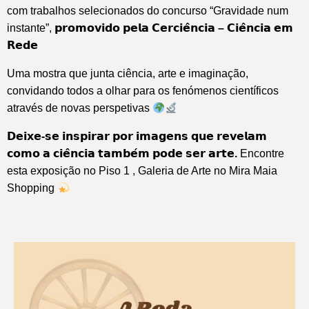
com trabalhos selecionados do concurso “Gravidade num
instante”,
𝗽𝗿𝗼𝗺𝗼𝘃𝗶𝗱𝗼 𝗽𝗲𝗹𝗮 𝗖𝗲𝗿𝗰𝗶𝗲̂𝗻𝗰𝗶𝗮 – 𝗖𝗶𝗲̂𝗻𝗰𝗶𝗮 𝗲𝗺
𝗥𝗲𝗱𝗲
Uma mostra que junta ciência, arte e imaginação,
convidando todos a olhar para os fenómenos científicos
através de novas perspetivas
𝗗𝗲𝗶𝘅𝗲-𝘀𝗲 𝗶𝗻𝘀𝗽𝗶𝗿𝗮𝗿 𝗽𝗼𝗿 𝗶𝗺𝗮𝗴𝗲𝗻𝘀 𝗾𝘂𝗲 𝗿𝗲𝘃𝗲𝗹𝗮𝗺
𝗰𝗼𝗺𝗼 𝗮 𝗰𝗶𝗲̂𝗻𝗰𝗶𝗮 𝘁𝗮𝗺𝗯𝗲́𝗺 𝗽𝗼𝗱𝗲 𝘀𝗲𝗿 𝗮𝗿𝘁𝗲.
Encontre
esta exposição no Piso 1 , Galeria de Arte no Mira Maia
Shopping