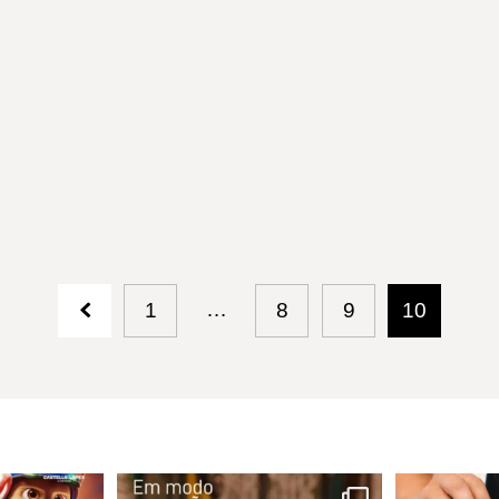
…
1
8
9
10