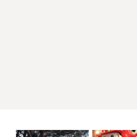
16 de Maio a 5 de Junho de 2023 Exposição Harley
Davidson “A História do Mito – 120º Harley-Davidson”,
uma exposição que celebra os 120 anos da história da
mítica…
READ MORE